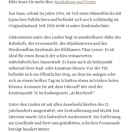
Bitte lesen Sie mehr über
Ausstattung und Preise
.
Das Haus, erbaut im Jahre 1954, ist Teil eines Häuserblocks mit
typischen Pultdächern und befindet sich noch vollständig im
Originalzustand. Seit 2026 steht es unter Denkmalschutz.
Gästezimmer unter den Linden liegt in unmittelbarer Nähe des
Bahnhofs, des Groenmarkt, des Wijnhuistoren und des
Wiederaufbau-Denkmals des Bildhauers Titus Leeser. Es ist
ideal für einen Besuch der schön restaurierten
mittelalterlichen Hansestadt. Es kann auch als Ruhepunkt
während Ihrer Rad- oder Kanutour dienen: Vor der Tür
befindet sich ein öffentlicher Steg, an dem Sie anlegen oder
sich an einem heißen Tag im Schatten etwas zu trinken holen
können. Kommen Sie mit dem Fahrrad? Wir sind der
Knotenpunkt 74 im Radwegenetz „Achterhoek“.
Unter den Linden
ist mit allen Annehmlichkeiten des 21.
Jahrhunderts ausgestattet, wie Zentralheizung und WLAN. Das
Interieur wurde 2024 farbenfroh modernisiert. Die Entfernung
zur IJsselkade und ihrer neu gestalteten, schicken Promenade
beträgt hundert Meter.