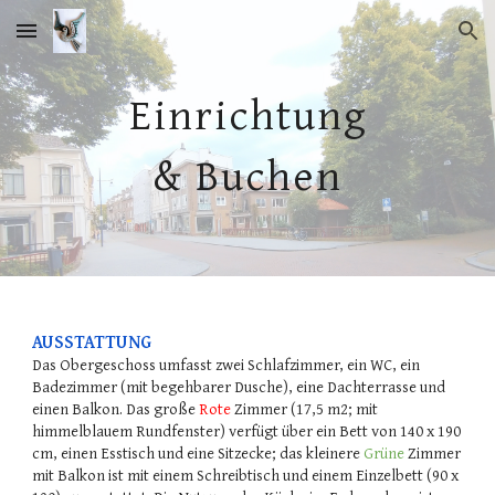
Skip to main content
Skip to navigation
Einrichtung
& Buchen
AU
S
STATTUNG
Das Obergeschoss umfasst zwei Schlafzimmer, ein WC, ein
Badezimmer (mit begehbarer Dusche), eine Dachterrasse und
einen Balkon. Das große
Rote
Zimmer (17,5 m2; mit
himmelblauem Rundfenster) verfügt über ein Bett von 140 x 190
cm, einen Esstisch und eine Sitzecke; das kleinere
Grüne
Zimmer
mit Balkon ist mit einem Schreibtisch und einem Einzelbett (90 x