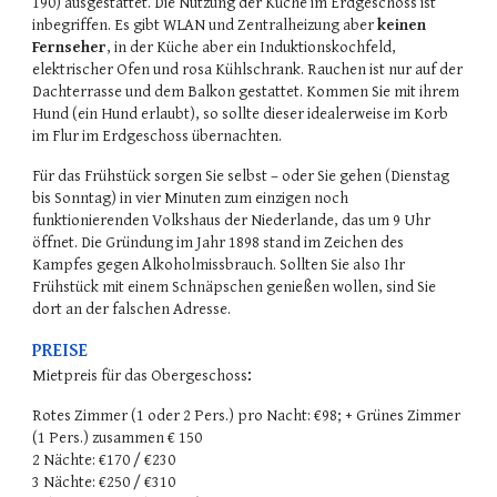
190) ausgestattet. Die Nutzung der Küche im Erdgeschoss ist
inbegriffen. Es gibt WLAN und Zentralheizung aber
keinen
Fernseher
, in der Küche aber ein Induktionskochfeld,
elektrischer Ofen und rosa Kühlschrank. Rauchen ist nur auf der
Dachterrasse und dem Balkon gestattet. Kommen Sie mit ihrem
Hund (ein Hund erlaubt), so sollte dieser idealerweise im Korb
im Flur im Erdgeschoss übernachten.
Für das Frühstück sorgen Sie selbst – oder Sie gehen (Dienstag
bis Sonntag) in vier Minuten zum einzigen noch
funktionierenden Volkshaus der Niederlande, das um 9 Uhr
öffnet. Die Gründung im Jahr 1898 stand im Zeichen des
Kampfes gegen Alkoholmissbrauch. Sollten Sie also Ihr
Frühstück mit einem Schnäpschen genießen wollen, sind Sie
dort an der falschen Adresse.
PR
EIS
E
:
Mietpreis für das Obergeschoss
Rotes Zimmer (1 oder 2 Pers.) pro Nacht: €98; + Grünes Zimmer
(1 Pers.) zusammen € 150
2 Nächte: €170 / €230
3 Nächte: €250 / €310